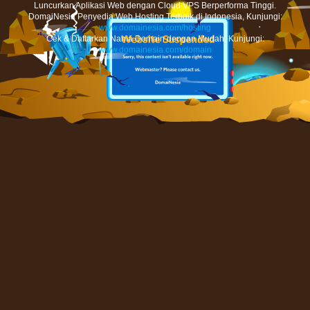
Luncurkan Aplikasi Web dengan Cloud VPS Berperforma Tinggi.
DomaiNesia Penyedia Web Hosting Terbaik di Indonesia, Kunjungi:
www.domainesia.com/hosting
Cek & Daftarkan Nama Domain dengan Mudah, Kunjungi:
www.domainesia.com/domain