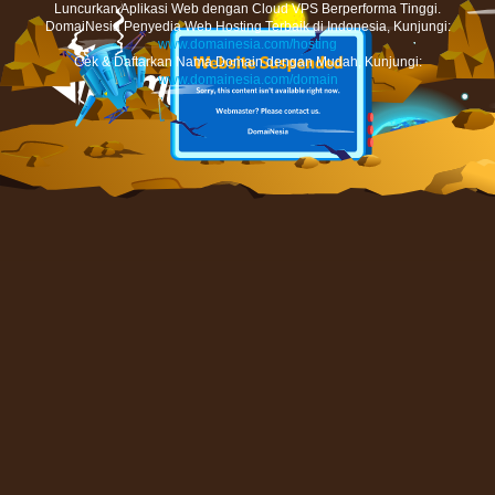
Luncurkan Aplikasi Web dengan Cloud VPS Berperforma Tinggi.
DomaiNesia Penyedia Web Hosting Terbaik di Indonesia, Kunjungi:
www.domainesia.com/hosting
Cek & Daftarkan Nama Domain dengan Mudah, Kunjungi:
www.domainesia.com/domain