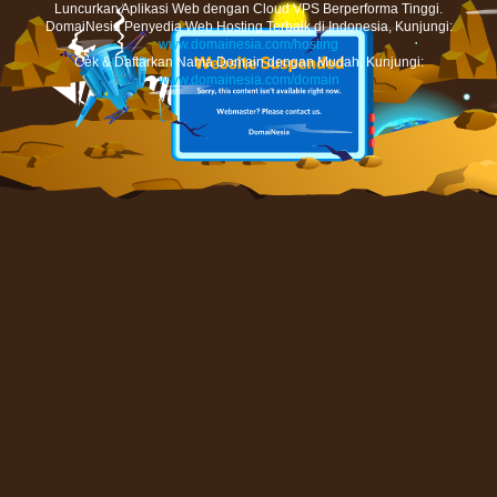
Luncurkan Aplikasi Web dengan Cloud VPS Berperforma Tinggi.
DomaiNesia Penyedia Web Hosting Terbaik di Indonesia, Kunjungi:
www.domainesia.com/hosting
Cek & Daftarkan Nama Domain dengan Mudah, Kunjungi:
www.domainesia.com/domain