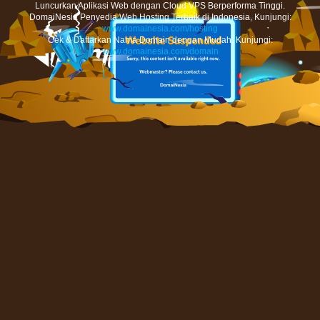
Luncurkan Aplikasi Web dengan Cloud VPS Berperforma Tinggi.
DomaiNesia Penyedia Web Hosting Terbaik di Indonesia, Kunjungi:
www.domainesia.com/hosting
Cek & Daftarkan Nama Domain dengan Mudah, Kunjungi:
www.domainesia.com/domain