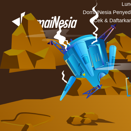
Lun
DomaiNesia Penyedia
Cek & Daftarka