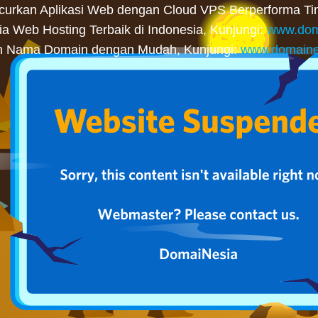
curkan Aplikasi Web dengan Cloud VPS Berperforma Tin
 Web Hosting Terbaik di Indonesia, Kunjungi:
www.dom
n Nama Domain dengan Mudah, Kunjungi:
www.domaine