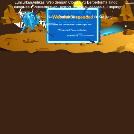
Luncurkan Aplikasi Web dengan Cloud VPS Berperforma Tinggi.
DomaiNesia Penyedia Web Hosting Terbaik di Indonesia, Kunjungi:
www.domainesia.com/hosting
Cek & Daftarkan Nama Domain dengan Mudah, Kunjungi:
www.domainesia.com/domain