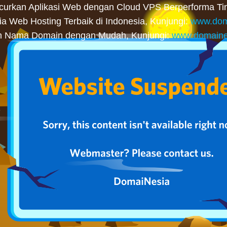
curkan Aplikasi Web dengan Cloud VPS Berperforma Tin
 Web Hosting Terbaik di Indonesia, Kunjungi:
www.dom
n Nama Domain dengan Mudah, Kunjungi:
www.domaine