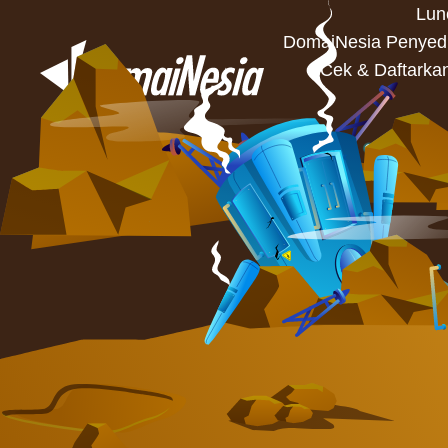
Lun
DomaiNesia Penyedia
Cek & Daftarka